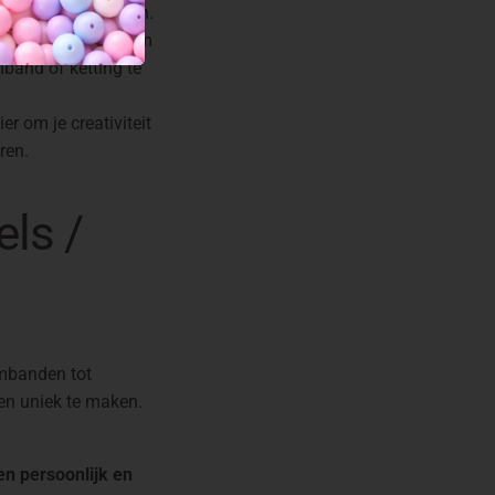
kenis voor je hebben.
betaalbare manier om
band of ketting te
er om je creativiteit
ren.
ls /
rmbanden tot
 en uniek te maken.
en persoonlijk en