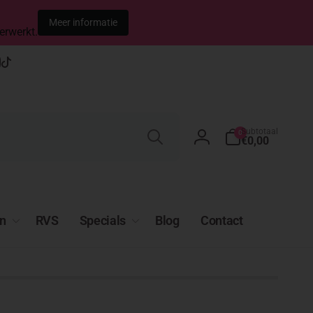
Meer informatie
erwerkt.
t
gram
apchat
YouTube
TikTok
Zoeken
0
Subtotaal
0
artikelen
€0,00
Inloggen
n
RVS
Specials
Blog
Contact