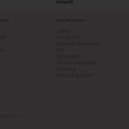
elegant!
ucten
Klantenservice
Contact
eel
Mijn account
s
Algemene Voorwaarden
jes
FAQ
Metaal uitleg
Sieraden mooi houden
Verzenden
Over J'adore Jewelry
 (EUR €)