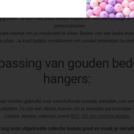
n die je persoonlijkheid weerspiegelen, of die een speciale bete
betaalbare manier om je sieraden te upgraden: Bedels zijn een 
 upgraden. Je kunt een paar bedels kopen om een eenvoudige arm
personaliseren.
euke manier om je creativiteit te uiten: Bedels zijn een leuke mani
te uiten. Je kunt bedels combineren om unieke ontwerpen te creë
passing van gouden bede
hangers:
en worden gebruikt voor verschillende soorten sieraden, van a
orbellen. Ze zijn een ideale manier om je sieraden persoonlijker
J'adore Jewelry verkoopt zowel
RVS, DQ als normale bedels
.
og onze uitgebreide collectie bedels goud en maak je sierad