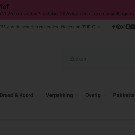
lof
2026 t/m vrijdag 9 oktober 2026 worden er geen bestellingen v
Land/regio
€35
Veilig bestellen en betalen
Nederland (EUR €)
Facebook
Pinteres
Insta
Sn
Draad & Koord
Verpakking
Overig
Pakkette