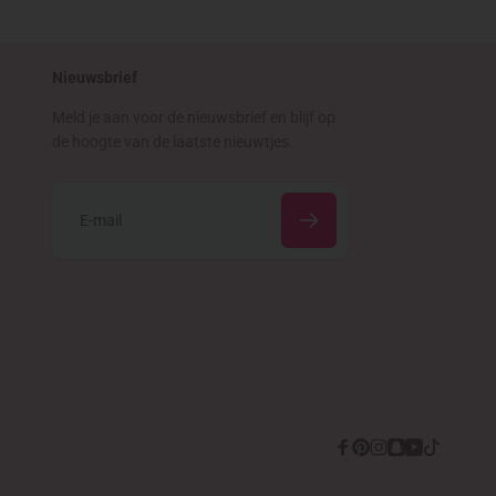
Nieuwsbrief
Meld je aan voor de nieuwsbrief en blijf op
de hoogte van de laatste nieuwtjes.
E
‑
m
a
i
l
Facebook
Pinterest
Instagram
Snapchat
YouTube
TikTok