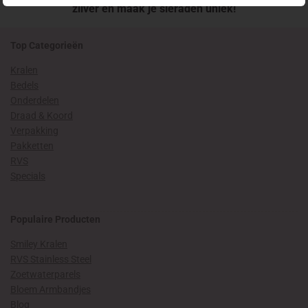
zilver en maak je sieraden uniek!
Top Categorieën
Kralen
Bedels
Onderdelen
Draad & Koord
Verpakking
Pakketten
RVS
Specials
Populaire Producten
Smiley Kralen
RVS Stainless Steel
Zoetwaterparels
Bloem Armbandjes
Blog