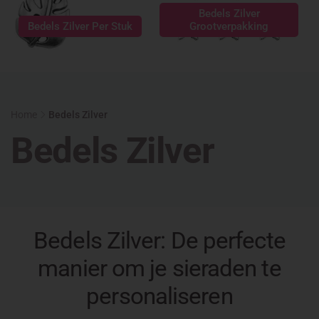
Bedels Zilver
Bedels Zilver Per Stuk
Grootverpakking
Home
Bedels Zilver
C
Bedels Zilver
o
l
Bedels Zilver: De perfecte
manier om je sieraden te
l
personaliseren
e