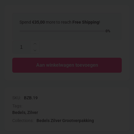
Spend
€35,00
more to reach
Free Shipping
!
0%
Aantal
Aantal
verhogen
Aantal
voor
verlagen
Bedel
Aan winkelwagen toevoegen
voor
amor
Bedel
oud
amor
zilver
oud
zilver
SKU:
BZB.19
Tags:
Bedels
,
Zilver
Collections:
Bedels Zilver Grootverpakking