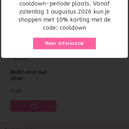
cooldown-periode plaats. Vanaf
zaterdag 1 augustus 2026 kun je
shoppen met 10% korting met de
code: cooldown
Meer informatie
Bedel amor oud
zilver
Normale
€1,00
prijs