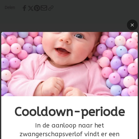
Delen
Product details
Prijs per 10 stuks.
Loodvrij
​19.5x15x1mm
Let op, de bedel is niet egaal zilverkleurig, maar heeft een
oud karakter!
Cooldown-periode
In de aanloop naar het
Recent bekeken
zwangerschapsverlof vindt er een