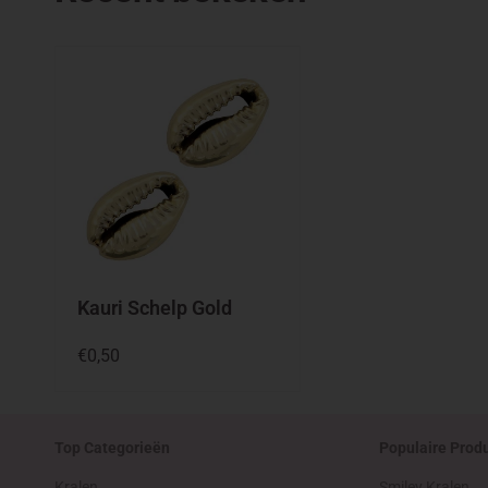
Kauri Schelp Gold
Normale
€0,50
prijs
Top Categorieën
Populaire Prod
Kralen
Smiley Kralen