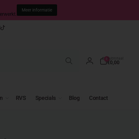
Meer informatie
erwerkt.
t
gram
apchat
YouTube
TikTok
Zoeken
0
Subtotaal
0
artikelen
€0,00
Inloggen
n
RVS
Specials
Blog
Contact