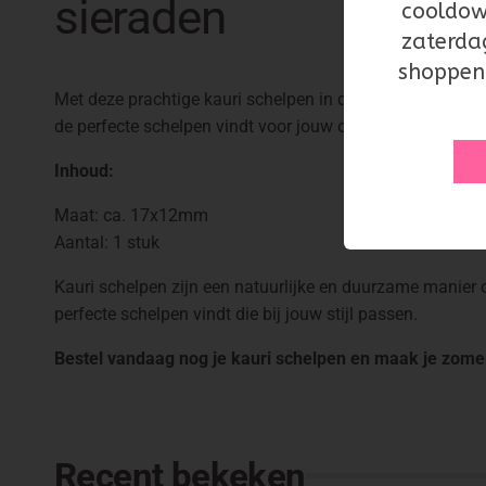
sieraden
cooldow
zaterda
shoppen
Met deze prachtige kauri schelpen in de kleur goud maak 
de perfecte schelpen vindt voor jouw ontwerp.
Inhoud:
Maat: ca. 17x12mm
Aantal: 1 stuk
Kauri schelpen zijn een natuurlijke en duurzame manier om 
perfecte schelpen vindt die bij jouw stijl passen.
Bestel vandaag nog je kauri schelpen en maak je zome
Recent bekeken