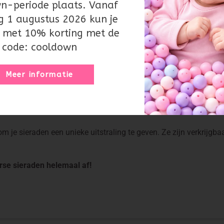
n-periode plaats. Vanaf
g 1 augustus 2026 kun je
 met 10% korting met de
je je zomerse sieraden helemaal af. De schelpen zijn verkrijgba
code: cooldown
Meer informatie
je sieraden een unieke uitstraling te geven. Ze zijn verkrijgbaar
rse sieraden helemaal af!