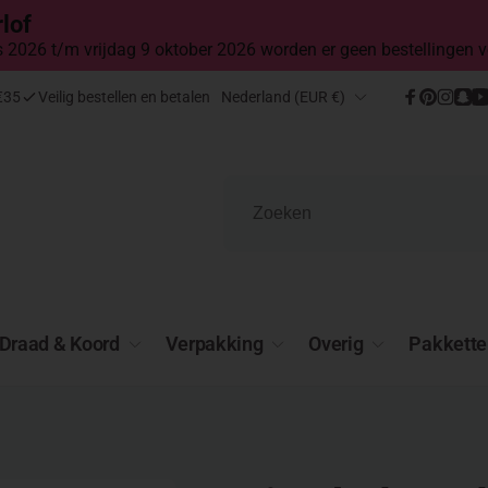
lof
2026 t/m vrijdag 9 oktober 2026 worden er geen bestellingen v
Land/regio
€35
Veilig bestellen en betalen
Nederland (EUR €)
Facebook
Pinteres
Insta
Sn
Draad & Koord
Verpakking
Overig
Pakkette