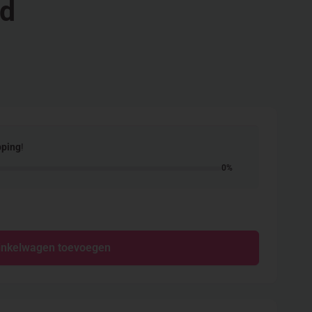
ld
pping
!
0%
inkelwagen toevoegen