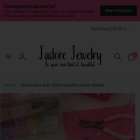
Meteen
Zwangerschapsverlof
naar de
Meer informatie
Van zaterdag 15 augustus 2026 t/m vrijdag 9 oktober
content
2026 worden er geen bestellingen verwerkt.
Land/regio
Nederland (EUR €)
0
0
artikele
Inloggen
Home
Kralenbox met 2mm rocailles color smash
direct naar
ductinformatie