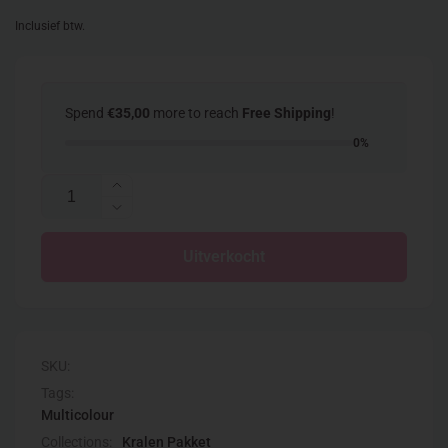
prijs
Inclusief btw.
Spend
€35,00
more to reach
Free Shipping
!
0%
Aantal
Aantal
verhogen
Aantal
voor
verlagen
Kralenbox
Uitverkocht
voor
met
Kralenbox
2mm
met
rocailles
2mm
color
rocailles
smash
color
SKU:
smash
Tags:
Multicolour
Collections:
Kralen Pakket