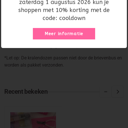
zaterdag 1 augustus 2026 kun je
Coral orange
shoppen met 10% korting met de
Soft yellow
code: cooldown
Fiery red
Radiant yellow
Meer informatie
Dexe kralenbox heeft een waarde van
€
22,95 en wordt
verkocht voor een actieprijs van
€18,95
*Let op: De kralendozen passen niet door de brievenbus en
worden als pakket verzonden.
Recent bekeken