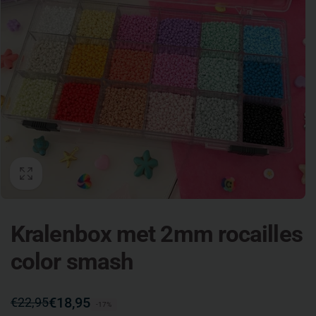
Kralenbox met 2mm rocailles
color smash
Normale
Aanbiedingsprijs
€18,95
€22,95
-17%