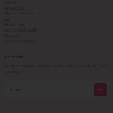
Contact
Mijn account
Algemene Voorwaarden
FAQ
Metaal uitleg
Sieraden mooi houden
Verzenden
Over J'adore Jewelry
Nieuwsbrief
Meld je aan voor de nieuwsbrief en blijf op de hoogte van de laatste
nieuwtjes.
E
‑
m