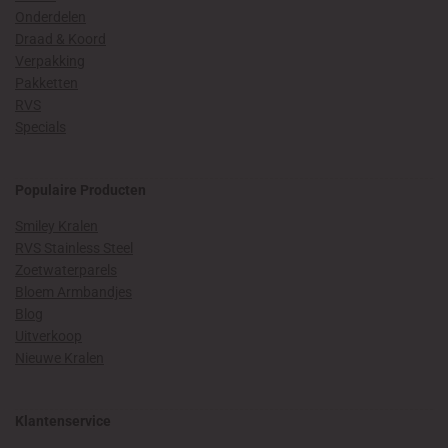
i
g
Onderdelen
j
s
Draad & Koord
s
p
Verpakking
r
Pakketten
i
RVS
Specials
j
s
Populaire Producten
Smiley Kralen
RVS Stainless Steel
Zoetwaterparels
Bloem Armbandjes
Blog
Uitverkoop
Nieuwe Kralen
Klantenservice