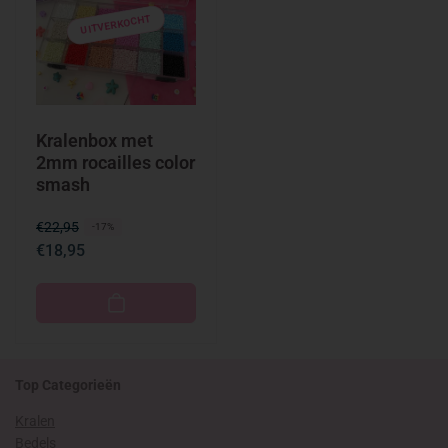
UITVERKOCHT
Kralenbox met
2mm rocailles color
smash
N
€22,95
A
-17%
€18,95
o
a
r
n
m
b
a
i
l
e
e
d
Top Categorieën
p
i
Kralen
r
n
Bedels