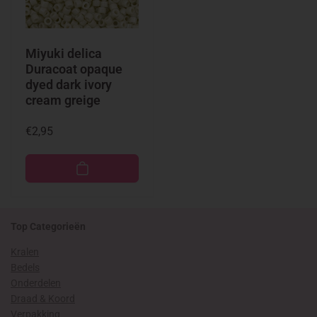
Miyuki delica
Duracoat opaque
dyed dark ivory
cream greige
Normale
€2,95
prijs
Top Categorieën
Kralen
Bedels
Onderdelen
Draad & Koord
Verpakking