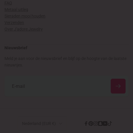
FAQ
Metaal uitleg
Sieraden mooi houden
Verzenden
Over J'adore Jewelry
Nieuwsbrief
Meld je aan voor de nieuwsbrief en blijf op de hoogte van de laatste
nieuwtjes.
E
‑
m
a
Land/regio
Nederland (EUR €)
i
Facebook
Pinterest
Instagram
Snapchat
YouTube
TikTok