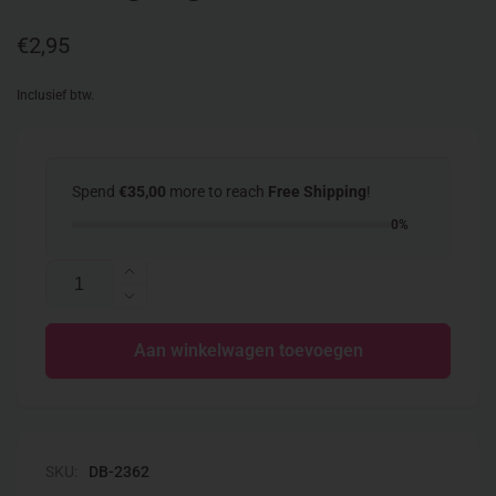
Normale
€2,95
prijs
Inclusief btw.
Spend
€35,00
more to reach
Free Shipping
!
0%
Aantal
Aantal
verhogen
Aantal
voor
verlagen
Miyuki
Aan winkelwagen toevoegen
voor
delica
Miyuki
Duracoat
delica
opaque
Duracoat
dyed
opaque
dark
dyed
SKU:
DB-2362
ivory
dark