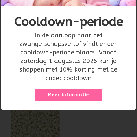
voordeel hiervan is dat het bij speciale rijgpatronen zoals
peyote stitch ontzettend mooi gelijkmatig tegen elkaar valt.
Cooldown-periode
Het vormt een mooi strak geheel, zonder afstand tussen de
kralen. Dankzij de perfecte kwaliteit van Miyuki zijn de
maten ook altijd gelijk.
Op de pagina waar alle Miyuki
In de aanloop naar het
Delica kralen staan vind je meer uitleg over de verschillende
zwangerschapsverlof vindt er een
kleurtypes van de kraal.
cooldown-periode plaats. Vanaf
zaterdag 1 augustus 2026 kun je
shoppen met 10% korting met de
Recent bekeken
code: cooldown
Meer informatie