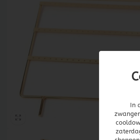
C
In 
zwangers
cooldow
zaterda