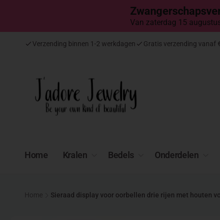
Meteen
Zwangerschapsver
naar de
content
Van zaterdag 15 augustus 
Verzending binnen 1-2 werkdagen
Gratis verzending vanaf 
Home
Kralen
Bedels
Onderdelen
Home
Sieraad display voor oorbellen drie rijen met houten v
Ga direct naar