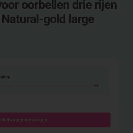
oor oorbellen drie rijen
Natural-gold large
pping
!
0%
inkelwagen toevoegen