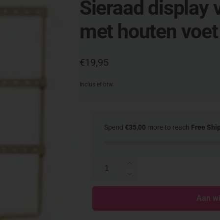
Sieraad display v
met houten voet 
Normale
€19,95
prijs
Inclusief btw.
Spend
€35,00
more to reach
Free Shi
Aantal
Aantal
verhogen
Aantal
voor
verlagen
Sieraad
Aan w
voor
display
Sieraad
voor
display