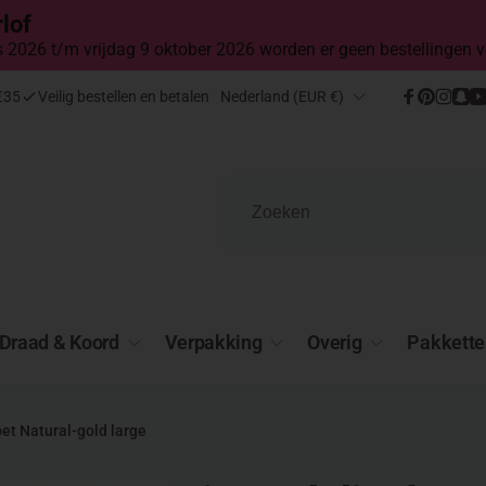
lof
2026 t/m vrijdag 9 oktober 2026 worden er geen bestellingen v
Land/regio
€35
Veilig bestellen en betalen
Nederland (EUR €)
Facebook
Pinteres
Insta
Sn
Draad & Koord
Verpakking
Overig
Pakkette
oet Natural-gold large