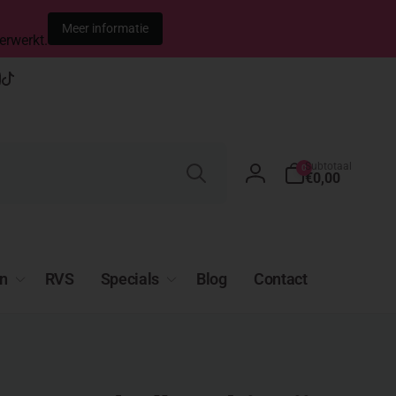
Meer informatie
erwerkt.
t
gram
apchat
YouTube
TikTok
Zoeken
0
Subtotaal
0
artikelen
€0,00
Inloggen
n
RVS
Specials
Blog
Contact