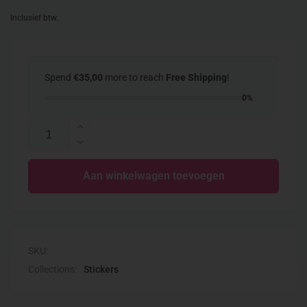
prijs
Inclusief btw.
Spend
€35,00
more to reach
Free Shipping
!
0%
Aantal
Aantal
verhogen
Aantal
voor
verlagen
Sticker
Aan winkelwagen toevoegen
voor
kadootje
Sticker
zilver/metallic
kadootje
zilver/metallic
SKU:
Collections:
Stickers