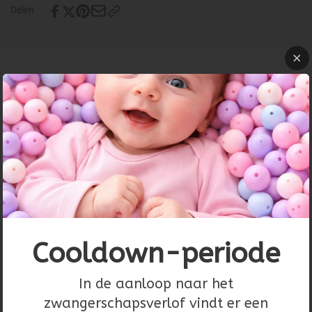
Delen
Product details
Sticker kadootje
zilver/metallic
Prijs per 10 stuks
38 x 16 mm
Cooldown-periode
In de aanloop naar het
Recent bekeken
zwangerschapsverlof vindt er een