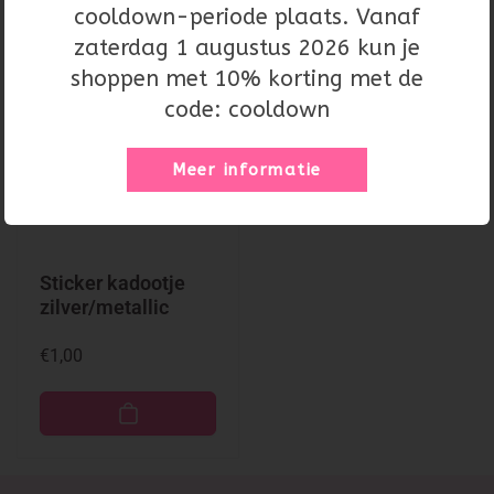
cooldown-periode plaats. Vanaf
zaterdag 1 augustus 2026 kun je
shoppen met 10% korting met de
code: cooldown
Meer informatie
Sticker kadootje
zilver/metallic
Normale
€1,00
prijs