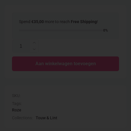
Spend
€35,00
more to reach
Free Shipping
!
0%
Aantal
Aantal
verhogen
Aantal
voor
verlagen
Twist
Aan winkelwagen toevoegen
voor
koord
Twist
roze
koord
roze
SKU:
Tags:
Roze
Collections:
Touw & Lint