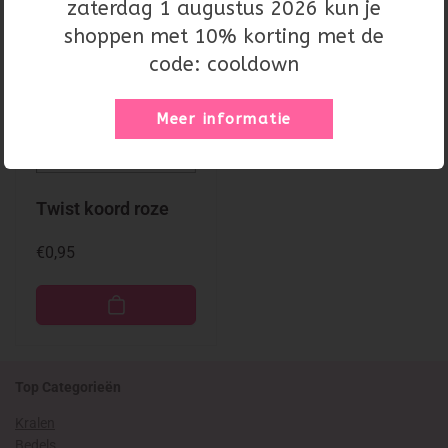
zaterdag 1 augustus 2026 kun je
shoppen met 10% korting met de
code: cooldown
Meer informatie
Twist koord roze
Normale
€0,95
prijs
Top Categorieën
Kralen
Bedels