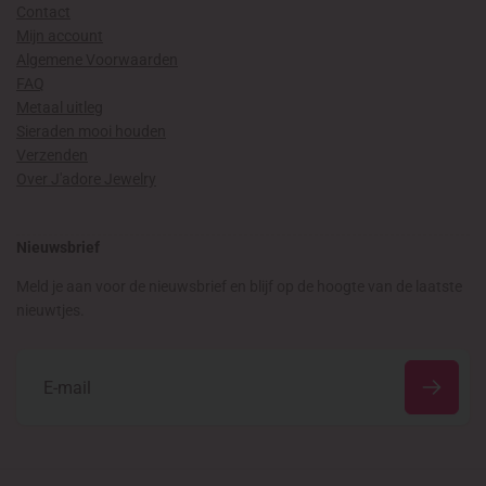
Contact
Mijn account
Algemene Voorwaarden
FAQ
Metaal uitleg
Sieraden mooi houden
Verzenden
Over J'adore Jewelry
Nieuwsbrief
Meld je aan voor de nieuwsbrief en blijf op de hoogte van de laatste
nieuwtjes.
E
‑
m