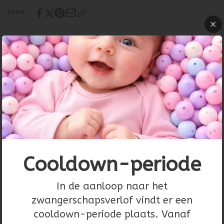
Delen
Product details
Prijs per circa 5 meter
Dikte van het koord: 2mm
Decoratief touw met een twist
Materiaal: katoen
Cooldown-periode
In de aanloop naar het
Recent bekeken
zwangerschapsverlof vindt er een
cooldown-periode plaats. Vanaf